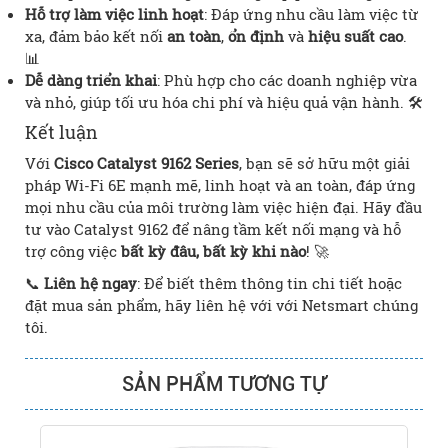
Hỗ trợ làm việc linh hoạt
: Đáp ứng nhu cầu làm việc từ
xa, đảm bảo kết nối
an toàn
,
ổn định
và
hiệu suất cao
.
📊
Dễ dàng triển khai
: Phù hợp cho các doanh nghiệp vừa
và nhỏ, giúp tối ưu hóa chi phí và hiệu quả vận hành. 🛠️
Kết luận
Với
Cisco Catalyst 9162 Series
, bạn sẽ sở hữu một giải
pháp Wi-Fi 6E mạnh mẽ, linh hoạt và an toàn, đáp ứng
mọi nhu cầu của môi trường làm việc hiện đại. Hãy đầu
tư vào Catalyst 9162 để nâng tầm kết nối mạng và hỗ
trợ công việc
bất kỳ đâu, bất kỳ khi nào
! 🚀
📞
Liên hệ ngay
: Để biết thêm thông tin chi tiết hoặc
đặt mua sản phẩm, hãy liên hệ với với Netsmart chúng
tôi.
SẢN PHẨM TƯƠNG TỰ