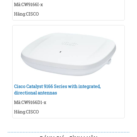
Mã:CW9166I-x
Hãng:CISCO
Cisco Catalyst 9166 Series with integrated,
directional antennas
Mã:CW9166D1-x
Hãng:CISCO