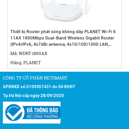
Thiết bị Router phát sóng không dây PLANET Wi-Fi 6
11AX 1800Mbps Dual-Band Wireless Gigabit Router
(IPv4/IPv6, 4x7dBi antenna, 4x10/100/1000 LAN,
WPA3, EasyMesh, supports Router/Bridge/Relay/WSIP
Mã: WDRT-1800AX
mode )
Hãng: PLANET
CÔNG TY CỔ PHẦN NETSMART
GPĐKKD số 0109357431 do Sở KHĐT
Tp.Hà Nội cấp ngày 28/09/2020