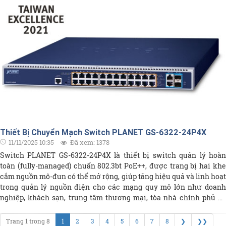
Thiết Bị Chuyển Mạch Switch PLANET GS-6322-24P4X
11/11/2025 10:35
Đã xem: 1378
Switch PLANET GS-6322-24P4X là thiết bị switch quản lý hoàn
toàn (fully-managed) chuẩn 802.3bt PoE++, được trang bị hai khe
cắm nguồn mô-đun có thể mở rộng, giúp tăng hiệu quả và linh hoạt
trong quản lý nguồn điện cho các mạng quy mô lớn như doanh
nghiệp, khách sạn, trung tâm thương mại, tòa nhà chính phủ và
các khu vực công cộng khác.
Trang 1 trong 8
1
2
3
4
5
6
7
8
❯
❯❯