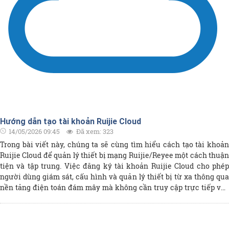
Hướng dẫn tạo tài khoản Ruijie Cloud
14/05/2026 09:45
Đã xem: 323
Trong bài viết này, chúng ta sẽ cùng tìm hiểu cách tạo tài khoản
Ruijie Cloud để quản lý thiết bị mạng Ruijie/Reyee một cách thuận
tiện và tập trung. Việc đăng ký tài khoản Ruijie Cloud cho phép
người dùng giám sát, cấu hình và quản lý thiết bị từ xa thông qua
nền tảng điện toán đám mây mà không cần truy cập trực tiếp vào
từng thiết bị. Hướng dẫn sẽ trình bày chi tiết từng bước từ quá
trình đăng ký tài khoản, xác thực email cho đến các lưu ý quan
trọng khi lựa chọn khu vực máy chủ (Server Hosting) nhằm đảm