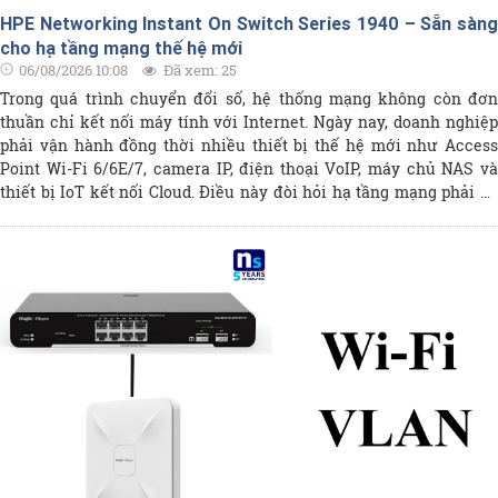
HPE Networking Instant On Switch Series 1940 – Sẵn sàng
cho hạ tầng mạng thế hệ mới
06/08/2026 10:08
Đã xem: 25
Trong quá trình chuyển đổi số, hệ thống mạng không còn đơn
thuần chỉ kết nối máy tính với Internet. Ngày nay, doanh nghiệp
phải vận hành đồng thời nhiều thiết bị thế hệ mới như Access
Point Wi-Fi 6/6E/7, camera IP, điện thoại VoIP, máy chủ NAS và
thiết bị IoT kết nối Cloud. Điều này đòi hỏi hạ tầng mạng phải có
hiệu năng cao, khả năng mở rộng linh hoạt và quản lý dễ dàng. Đối
với các doanh nghiệp vừa và nhỏ (SMB), bài toán khó khăn nhất
vẫn là đầu tư một hệ thống mạng mạnh mẽ nhưng vẫn tối ưu chi
phí. Bên cạnh đó, không phải đơn vị nào cũng có đội ngũ IT chuyên
trách để vận hành các hệ thống phức tạp. Chính vì vậy, HPE
Networking Instant On Switch Series 1940 được phát triển nhằm
đem đến một giải pháp chuyển mạch thông minh, dễ triển khai
nhưng vẫn sở hữu nhiều tính năng thường chỉ xuất hiện trên các
dòng switch doanh nghiệp cao cấp như quản lý Cloud, Static
Routing, bảo mật tích hợp và các cổng SmartRate Multi-Gigabit tốc
độ cao.