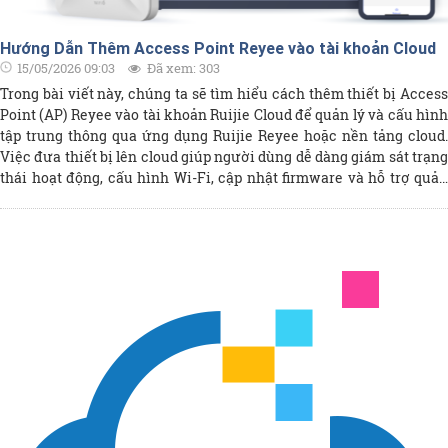
Hướng Dẫn Thêm Access Point Reyee vào tài khoản Cloud
15/05/2026 09:03
Đã xem: 303
Trong bài viết này, chúng ta sẽ tìm hiểu cách thêm thiết bị Access
Point (AP) Reyee vào tài khoản Ruijie Cloud để quản lý và cấu hình
tập trung thông qua ứng dụng Ruijie Reyee hoặc nền tảng cloud.
Việc đưa thiết bị lên cloud giúp người dùng dễ dàng giám sát trạng
thái hoạt động, cấu hình Wi-Fi, cập nhật firmware và hỗ trợ quản
trị từ xa mọi lúc, mọi nơi. Hướng dẫn sẽ trình bày từng bước từ quá
trình chuẩn bị thiết bị, kết nối mạng, quét mã QR/SN cho đến cách
kiểm tra thiết bị đã online trên hệ thống Ruijie Cloud. Nội dung phù
hợp cho cả người mới triển khai hệ thống Wi-Fi Reyee lẫn kỹ thuật
viên quản trị mạng.