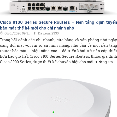
Cisco 8100 Series Secure Routers – Nền tảng định tuyến
bảo mật thế hệ mới cho chi nhánh nhỏ
06/01/2026 09:31
Đã xem: 2335
Trong bối cảnh các chi nhánh, cửa hàng và văn phòng nhỏ ngày
càng đối mặt với rủi ro an ninh mạng, nhu cầu về một nền tảng
router bảo mật – hiệu năng cao – dễ triển khai trở nên cấp thiết
hơn bao giờ hết. Cisco 8100 Series Secure Routers, thuộc gia đình
Cisco 8000 Series, được thiết kế chuyên biệt cho môi trường small
branch, mang đến sự kết hợp toàn diện giữa định tuyến, SD‑WAN
và bảo mật thế hệ mới trên một nền tảng thống nhất.