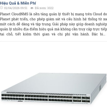
Hiệu Quả & Miễn Phí
01/04/2026 09:51
Đã xem: 1022
Planet CloudNMS là nền tảng quản lý thiết bị mạng trên Cloud do
Planet phát triển, cho phép giám sát và cấu hình hệ thống từ xa
một cách dễ dàng và tập trung. Giải pháp này giúp doanh nghiệp
quản lý nhiều địa điểm hiệu quả mà không cần truy cập trực tiếp
tại chỗ, tiết kiệm thời gian và chi phí vận hành. Đặc biệt,
CloudNMS được cung cấp hoàn toàn miễn phí, không yêu cầu
license hay phí duy trì, mang lại lợi thế lớn cho các tổ chức muốn
triển khai hệ thống quản trị mạng linh hoạt và tối ưu chi phí.