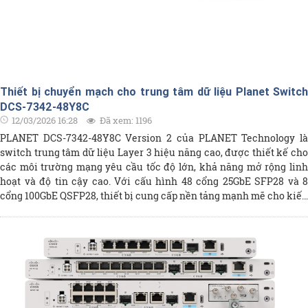
Thiết bị chuyển mạch cho trung tâm dữ liệu Planet Switch
DCS-7342-48Y8C
12/03/2026 16:28
Đã xem: 1196
PLANET DCS-7342-48Y8C Version 2 của PLANET Technology là
switch trung tâm dữ liệu Layer 3 hiệu năng cao, được thiết kế cho
các môi trường mạng yêu cầu tốc độ lớn, khả năng mở rộng linh
hoạt và độ tin cậy cao. Với cấu hình 48 cổng 25GbE SFP28 và 8
cổng 100GbE QSFP28, thiết bị cung cấp nền tảng mạnh mẽ cho kiến
trúc spine-leaf, aggregation và core trong data center, đồng thời hỗ
trợ các công nghệ hiện đại như MLAG, VXLAN/EVPN và định tuyến
L3 quy mô lớn, giúp xây dựng hạ tầng mạng ổn định, linh hoạt và
sẵn sàng cho tương lai.