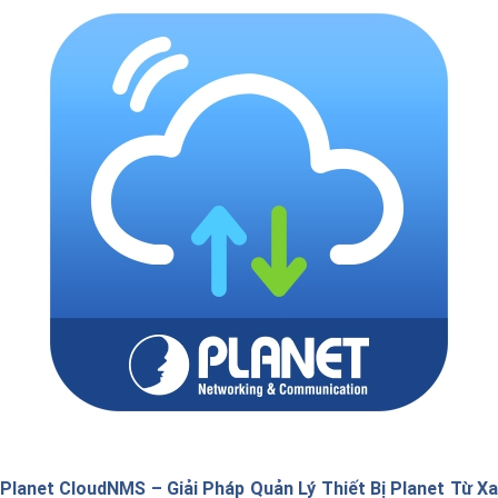
bảo thiết bị có thể kết nối và hoạt động ổn định trên hệ thống
cloud. Bài viết phù hợp cho cả người mới bắt đầu lẫn kỹ thuật viên
triển khai hệ thống mạng Ruijie/Reyee.
Planet CloudNMS – Giải Pháp Quản Lý Thiết Bị Planet Từ Xa