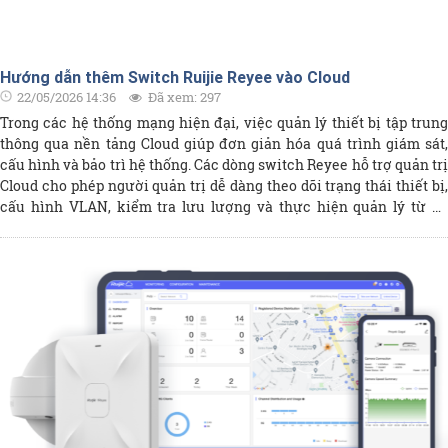
Hướng dẫn thêm Switch Ruijie Reyee vào Cloud
22/05/2026 14:36
Đã xem: 297
Trong các hệ thống mạng hiện đại, việc quản lý thiết bị tập trung
thông qua nền tảng Cloud giúp đơn giản hóa quá trình giám sát,
cấu hình và bảo trì hệ thống. Các dòng switch Reyee hỗ trợ quản trị
Cloud cho phép người quản trị dễ dàng theo dõi trạng thái thiết bị,
cấu hình VLAN, kiểm tra lưu lượng và thực hiện quản lý từ xa
thông qua ứng dụng hoặc nền tảng Web Cloud. Tài liệu này hướng
dẫn cách thêm switch Reyee vào hệ thống Cloud và thực hiện các
cấu hình ban đầu cần thiết để thiết bị hoạt động ổn định trong hệ
thống mạng. Nội dung bao gồm việc chuẩn bị thiết bị, kết nối
switch với Internet, thêm thiết bị vào tài khoản Cloud, cũng như
các bước cấu hình cơ bản như đặt tên thiết bị, đổi mật khẩu quản
trị, cấu hình VLAN và kiểm tra trạng thái hoạt động. Sau khi hoàn
tất hướng dẫn, người dùng có thể quản lý switch tập trung thông
qua nền tảng Cloud của Reyee, giúp việc vận hành và mở rộng hệ
thống mạng trở nên thuận tiện và hiệu quả hơn.