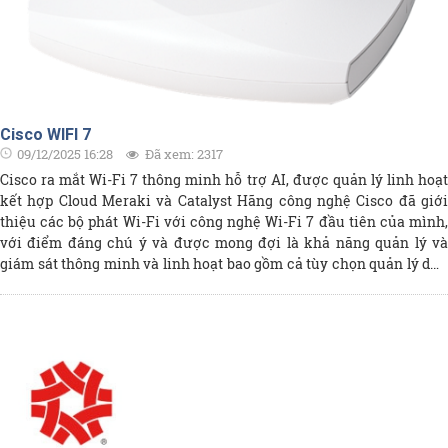
Cisco WIFI 7
09/12/2025 16:28
Đã xem: 2317
Cisco ra mắt Wi-Fi 7 thông minh hỗ trợ AI, được quản lý linh hoạt
kết hợp Cloud Meraki và Catalyst Hãng công nghệ Cisco đã giới
thiệu các bộ phát Wi-Fi với công nghệ Wi-Fi 7 đầu tiên của mình,
với điểm đáng chú ý và được mong đợi là khả năng quản lý và
giám sát thông minh và linh hoạt bao gồm cả tùy chọn quản lý dựa
trên Cloud Meraki, tại chỗ thông qua Controller Catalyst 9800 hoặc
kết hợp cả hai. Điều này cho thấy "tương lai" về cách mà Cisco sẽ
cung cấp các giấy phép License cho các sản phẩm Wifi của mình
trên các môi trường cloud, on-premises và hybrid.