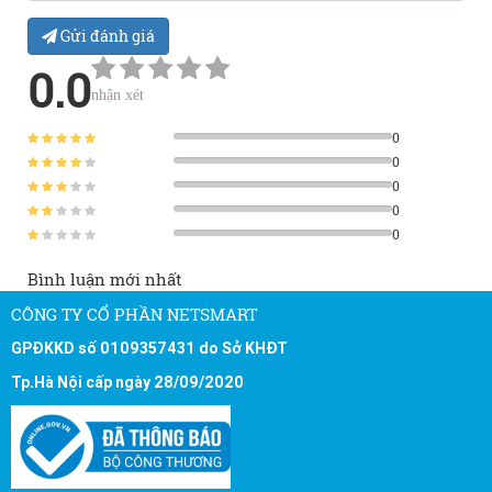
Gửi đánh giá
0.0
nhận xét
0
0
0
0
0
Bình luận mới nhất
CÔNG TY CỔ PHẦN NETSMART
GPĐKKD số 0109357431 do Sở KHĐT
Tp.Hà Nội cấp ngày 28/09/2020