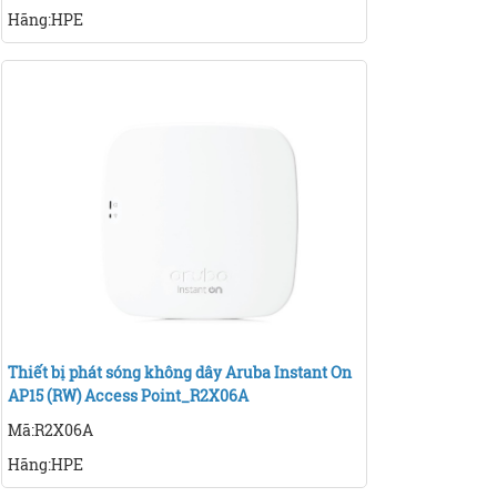
Hãng:HPE
Thiết bị phát sóng không dây Aruba Instant On
AP15 (RW) Access Point_R2X06A
Mã:R2X06A
Hãng:HPE