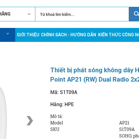
 HÃNG
GIỚI THIỆU
CHÍNH SÁCH - HƯỚNG DẪN
KIẾN THỨC CÔNG 
Thiết bị phát sóng không dây 
Point AP21 (RW) Dual Radio 2x
Mã:
S1T09A
Hãng:
HPE
Mô tả:
Model
AP21
SKU
S1T09A
SOHO, phò