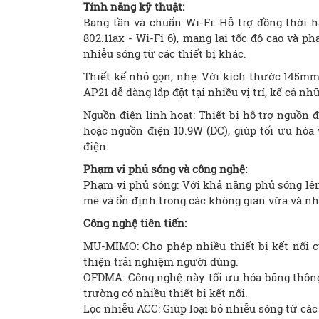
Tính năng kỹ thuật:
Băng tần và chuẩn Wi-Fi: Hỗ trợ đồng thời h
802.11ax - Wi-Fi 6), mang lại tốc độ cao và p
nhiễu sóng từ các thiết bị khác.
Thiết kế nhỏ gọn, nhẹ: Với kích thước 145mm
AP21 dễ dàng lắp đặt tại nhiều vị trí, kể cả n
Nguồn điện linh hoạt: Thiết bị hỗ trợ nguồn 
hoặc nguồn điện 10.9W (DC), giúp tối ưu hóa
điện.
Phạm vi phủ sóng và công nghệ:
Phạm vi phủ sóng: Với khả năng phủ sóng lên
mẽ và ổn định trong các không gian vừa và nh
Công nghệ tiên tiến:
MU-MIMO: Cho phép nhiều thiết bị kết nối c
thiện trải nghiệm người dùng.
OFDMA: Công nghệ này tối ưu hóa băng thông v
trường có nhiều thiết bị kết nối.
Lọc nhiễu ACC: Giúp loại bỏ nhiễu sóng từ các