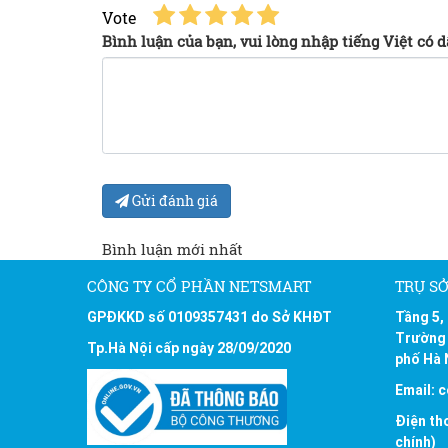
Vote
Bình luận của bạn, vui lòng nhập tiếng Việt có 
Gửi đánh giá
Bình luận mới nhất
CÔNG TY CỔ PHẦN NETSMART
TRỤ SỞ
GPĐKKD số 0109357431 do Sở KHĐT
Tầng 5,
Trường 
Tp.Hà Nội cấp ngày 28/09/2020
phố Hà 
Email: 
Điện th
chính)