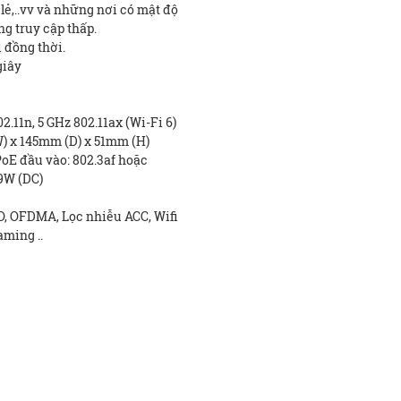
lẻ,..vv và những nơi có mật độ
g truy cập thấp.
ị đồng thời.
giây
2.11n, 5 GHz 802.11ax (Wi-Fi 6)
) x 145mm (D) x 51mm (H)
oE đầu vào: 802.3af hoặc
9W (DC)
 OFDMA, Lọc nhiễu ACC, Wifi
ming ..