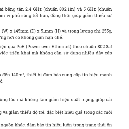
ai băng tần 2.4 GHz (chuẩn 802.11n) và 5 GHz (chuẩn
hạm vi phủ sóng tốt hơn, đồng thời giúp giảm thiểu sự
 (W) x 145mm (D) x 51mm (H) và trọng lượng chỉ 255g,
hững nơi có không gian hạn chế.
điện qua PoE (Power over Ethernet) theo chuẩn 802.3af
 việc triển khai mà không cần sử dụng nhiều dây cáp
 đến 140m², thiết bị đảm bảo cung cấp tín hiệu mạnh
ỏ.
ùng lúc mà không làm giảm hiệu suất mạng, giúp cải
à giảm thiểu độ trễ, đặc biệt hiệu quả trong các môi
 nguồn khác, đảm bảo tín hiệu luôn trong trạng thái ổn