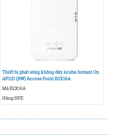
Thiết bị phát sóng không dây Aruba Instant On
AP11D (RW) Access Point R2X16A
Mã:R2X16A
Hãng:HPE