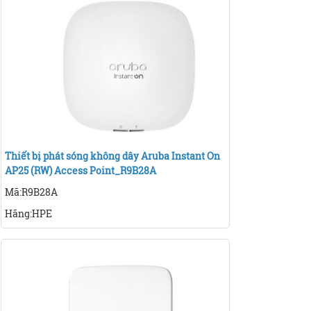
Thiết bị phát sóng không dây Aruba Instant On
AP25 (RW) Access Point_R9B28A
Mã:R9B28A
Hãng:HPE