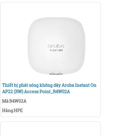
Thiết bị phát sóng không dây Aruba Instant On
AP22 (RW) Access Point_R4W02A
Mã:R4W02A
Hãng:HPE