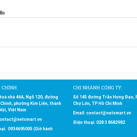
dấu
 CHÍNH:
CHI NHÁNH CÔNG TY:
 toà nhà 46A, Ngõ 120, đường
Số 145 đường Trần Hưng Đạo,
Chinh, phường Kim Liên, thành
Chợ Lớn, TP Hồ Chí Minh
Nội, Việt Nam
Email: contact@netsmart.vn
contact@netsmart.vn
Điện thoại: 028 3 8682982
oại: 0934695005 (Giờ hành