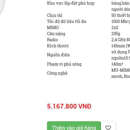
Khu vực lắp đặt phù hợp
hàng bán 
người dùn
Chịu tải
50 thiết b
Tốc độ dữ liệu tối đa
1500 Mb/
MIMO
2x2
Cân nặng
255g
Radio
2,4 GHz 80
Kích thước
145mm (W
sử dụng P
Nguồn điện
nguồn10.
Phạm vi phủ sóng
140m²
MU-MIMO,
Công nghệ
mesh, Roa
5.167.800 VNĐ