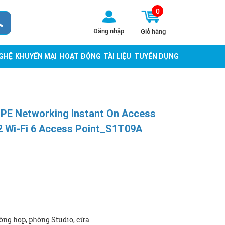
0
Đăng nhập
Giỏ hàng
NGHỆ
KHUYẾN MẠI
HOẠT ĐỘNG
TÀI LIỆU
TUYỂN DỤNG
HPE Networking Instant On Access
2 Wi-Fi 6 Access Point_S1T09A
ng họp, phòng Studio, cừa